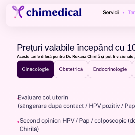
Servicii
Tar
Prețuri valabile începând cu 1
Aceste tarife diferă pentru Dr. Roxana Chirilă și pot fi vizionate
Ginecologie
Obstetrică
Endocrinologie
•
Evaluare col uterin
(sângerare după contact / HPV pozitiv / Pap
•
Second opinion HPV / Pap / colposcopie (d
Chirilă)