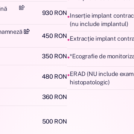
ină
930 RON
•
Inserție implant contrac
(nu include implantul)
 anamneză
450 RON
•
Extracție implant contr
•
350 RON
*Ecografie de monitoriza
•
ERAD (NU include exam
480 RON
histopatologic)
360 RON
500 RON