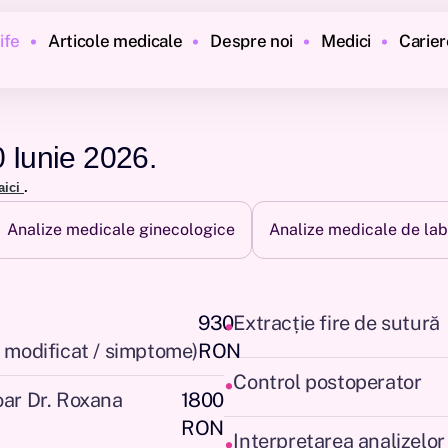
ife
Articole medicale
Despre noi
Medici
Carier
0 Iunie 2026.
aici
.
Analize medicale ginecologice
Analize medicale de lab
•
930
Extracție fire de sutură
 modificat / simptome)
RON
•
Control postoperator
oar Dr. Roxana
1800
RON
•
Interpretarea analizelor