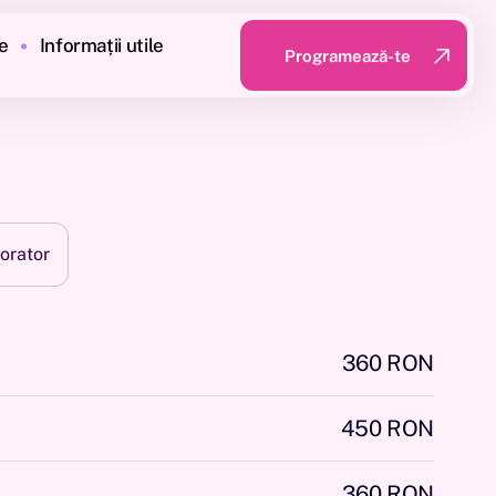
e
Informații utile
Programează-te
Programează-te
orator
360 RON
450 RON
360 RON