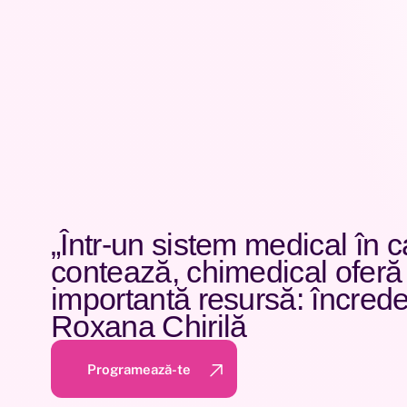
„Într-un sistem medical în c
contează, chimedical oferă
importantă resursă: încreder
Roxana Chirilă
Programează-te
Programează-te