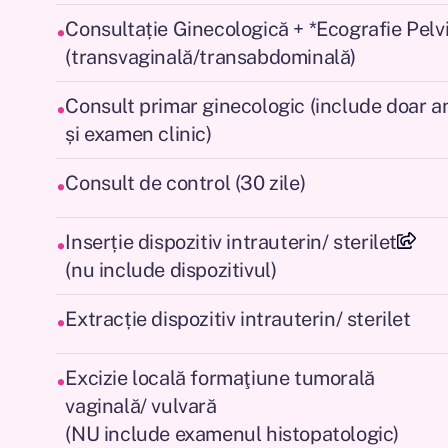
•
Consultație Ginecologică + *Ecografie Pelv
(transvaginală/transabdominală)
•
Consult primar ginecologic (include doar
și examen clinic)
•
Consult de control (30 zile)
•
Inserție dispozitiv intrauterin/ sterilet
(nu include dispozitivul)
•
Extracție dispozitiv intrauterin/ sterilet
•
Excizie locală formaţiune tumorală
vaginală/ vulvară
(NU include examenul histopatologic)