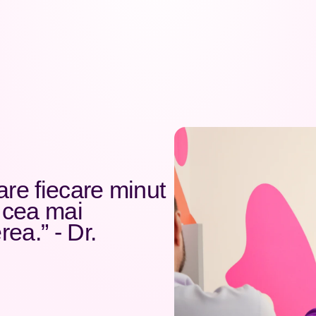
are fiecare minut
 cea mai
ea.” - Dr.