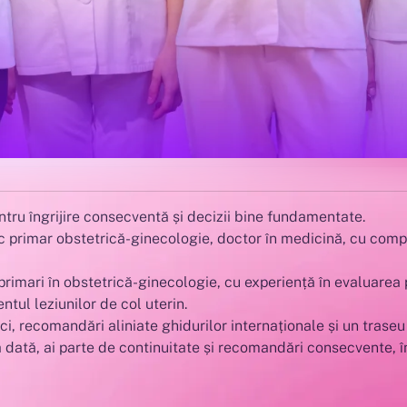
ru îngrijire consecventă și decizii bine fundamentate.
c primar obstetrică-ginecologie, doctor în medicină, cu comp
 primari în obstetrică-ginecologie, cu experiență în evaluarea
ul leziunilor de col uterin.
, recomandări aliniate ghidurilor internaționale și un traseu 
 dată, ai parte de continuitate și recomandări consecvente, în