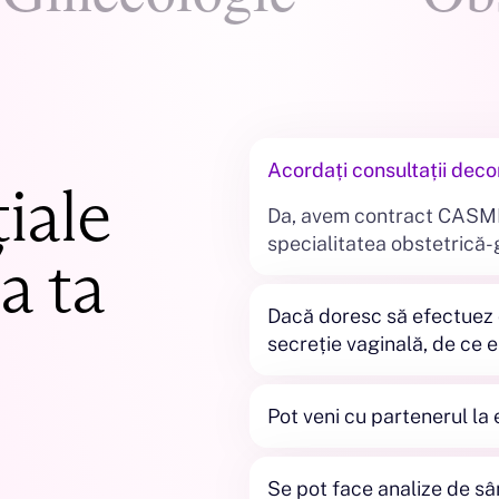
Acordați consultații de
iale
Da, avem contract CASMB
specialitatea obstetrică-
a ta
Dacă doresc să efectuez 
secreție vaginală, de ce e
În clinica noastră, recolt
de către medicul ginecolog
Pot veni cu partenerul la
rezultatele examinării ac
Da, viitorii tătici sunt și e
recomandări privind alte 
terapeutice.
Se pot face analize de sâ