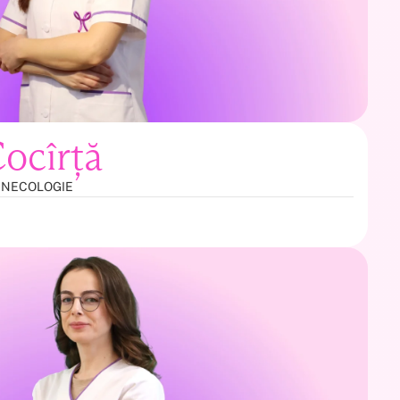
Cocîrță
INECOLOGIE