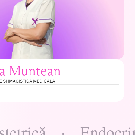
ea Muntean
E ȘI IMAGISTICĂ MEDICALĂ
ică
·
Endocrinolo