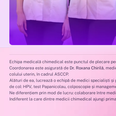
Echipa medicală chimedical este punctul de plecare pent
Coordonarea este asigurată de
Dr. Roxana Chirilă
, medi
colului uterin, în cadrul ASCCP.
Alături de ea, lucrează o echipă de medici specialiști și
de col: HPV, test Papanicolau, colposcopie și management
Ne diferențiem prin mod de lucru: colaborare între medici
Indiferent la care dintre medicii chimedical ajungi prima