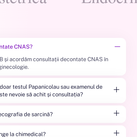
contate CNAS?
 și acordăm consultații decontate CNAS în
ginecologie.
doar testul Papanicolau sau examenul de
ste nevoie să achit și consultația?
area analizelor ginecologice este efectuată doar
. În funcție de istoric, de simptome și de
 ecografia de sarcină?
tuale și/sau anterioare, medicul poate avea
i bineveniți la chimedical.
teste care trebuie efectuate, dar și recomandări
nge la chimedical?