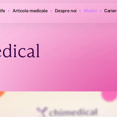
ife
Articole medicale
Despre noi
Medici
Carier
dical