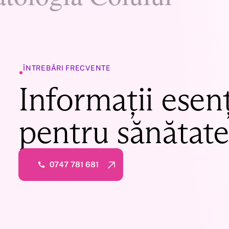
•
ÎNTREBĂRI FRECVENTE
Informații esenț
pentru sănătate
0747 781 681
0747 781 681