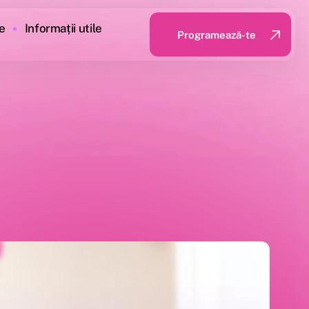
e
Informații utile
Programează-te
Programează-te