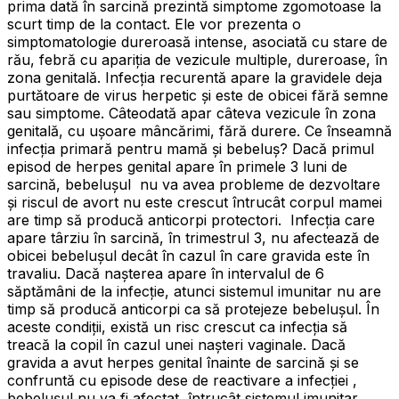
prima dată în sarcină prezintă simptome zgomotoase la
scurt timp de la contact. Ele vor prezenta o
simptomatologie dureroasă intense, asociată cu stare de
rău, febră cu apariția de vezicule multiple, dureroase, în
zona genitală. Infecția recurentă apare la gravidele deja
purtătoare de virus herpetic și este de obicei fără semne
sau simptome. Câteodată apar câteva vezicule în zona
genitală, cu ușoare mâncărimi, fără durere. Ce înseamnă
infecția primară pentru mamă și bebeluș? Dacă primul
episod de herpes genital apare în primele 3 luni de
sarcină, bebelușul nu va avea probleme de dezvoltare
și riscul de avort nu este crescut întrucât corpul mamei
are timp să producă anticorpi protectori. Infecția care
apare târziu în sarcină, în trimestrul 3, nu afectează de
obicei bebelușul decât în cazul în care gravida este în
travaliu. Dacă nașterea apare în intervalul de 6
săptămâni de la infecție, atunci sistemul imunitar nu are
timp să producă anticorpi ca să protejeze bebelușul. În
aceste condiții, există un risc crescut ca infecția să
treacă la copil în cazul unei nașteri vaginale. Dacă
gravida a avut herpes genital înainte de sarcină și se
confruntă cu episode dese de reactivare a infecției ,
bebelușul nu va fi afectat, întrucât sistemul imunitar