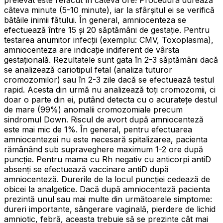
câteva minute (5-10 minute), iar la sfârșitul ei se verifică
bătăile inimii fătului. În general, amniocenteza se
efectuează între 15 și 20 săptămâni de gestație. Pentru
testarea anumitor infecții (exemplu: CMV, Toxoplasma),
amniocenteza are indicație indiferent de vârsta
gestațională. Rezultatele sunt gata în 2-3 săptămâni dacă
se analizează cariotipul fetal (analiza tuturor
cromozomilor) sau în 2-3 zile dacă se efectuează testul
rapid. Acesta din urmă nu analizează toți cromozomii, ci
doar o parte din ei, putând detecta cu o acuratețe destul
de mare (99%) anomalii cromozomiale precum
sindromul Down. Riscul de avort după amniocenteză
este mai mic de 1%. În general, pentru efectuarea
amniocentezei nu este necesară spitalizarea, pacienta
rămânând sub supraveghere maximum 1-2 ore după
puncție. Pentru mama cu Rh negativ cu anticorpi antiD
absenți se efectuează vaccinare antiD după
amniocenteză. Durerile de la locul puncției cedează de
obicei la analgetice. Dacă după amniocenteză pacienta
prezintă unul sau mai multe din următoarele simptome:
dureri importante, sângerare vaginală, pierdere de lichid
amniotic, febră, aceasta trebuie să se prezinte cât mai