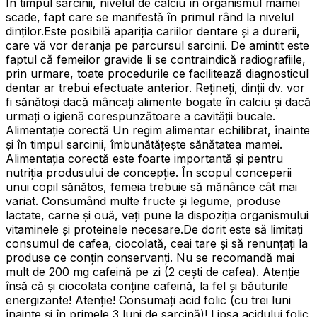
În timpul sarcinii, nivelul de calciu în organismul mamei
scade, fapt care se manifestă în primul rând la nivelul
dinţilor.Este posibilă apariția cariilor dentare și a durerii,
care vă vor deranja pe parcursul sarcinii. De amintit este
faptul că femeilor gravide li se contraindică radiografiile,
prin urmare, toate procedurile ce facilitează diagnosticul
dentar ar trebui efectuate anterior. Rețineți, dinţii dv. vor
fi sănătoşi dacă mâncaţi alimente bogate în calciu şi dacă
urmaţi o igienă corespunzătoare a cavității bucale.
Alimentație corectă Un regim alimentar echilibrat, înainte
şi în timpul sarcinii, îmbunătăţeşte sănătatea mamei.
Alimentația corectă este foarte importantă și pentru
nutriția produsului de concepție. În scopul conceperii
unui copil sănătos, femeia trebuie să mănânce cât mai
variat. Consumând multe fructe şi legume, produse
lactate, carne şi ouă, veți pune la dispoziţia organismului
vitaminele şi proteinele necesare.De dorit este să limitați
consumul de cafea, ciocolată, ceai tare şi să renunțați la
produse ce conţin conservanţi. Nu se recomandă mai
mult de 200 mg cafeină pe zi (2 cești de cafea). Atenție
însă că și ciocolata conține cafeină, la fel și băuturile
energizante! Atenție! Consumați acid folic (cu trei luni
înainte şi în primele 3 luni de sarcină)! Lipsa acidului folic