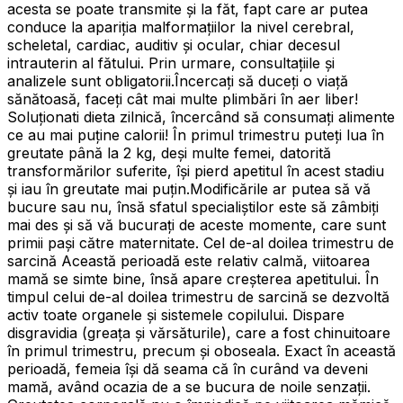
acesta se poate transmite și la făt, fapt care ar putea
conduce la apariția malformațiilor la nivel cerebral,
scheletal, cardiac, auditiv și ocular, chiar decesul
intrauterin al fătului. Prin urmare, consultațiile și
analizele sunt obligatorii.Încercați să duceți o viață
sănătoasă, faceți cât mai multe plimbări în aer liber!
Soluţionati dieta zilnică, încercând să consumați alimente
ce au mai puține calorii! În primul trimestru puteți lua în
greutate până la 2 kg, deși multe femei, datorită
transformărilor suferite, își pierd apetitul în acest stadiu
și iau în greutate mai puțin.Modificările ar putea să vă
bucure sau nu, însă sfatul specialiștilor este să zâmbiți
mai des și să vă bucurați de aceste momente, care sunt
primii pași către maternitate. Cel de-al doilea trimestru de
sarcină Această perioadă este relativ calmă, viitoarea
mamă se simte bine, însă apare creșterea apetitului. În
timpul celui de-al doilea trimestru de sarcină se dezvoltă
activ toate organele şi sistemele copilului. Dispare
disgravidia (greața și vărsăturile), care a fost chinuitoare
în primul trimestru, precum și oboseala. Exact în această
perioadă, femeia își dă seama că în curând va deveni
mamă, având ocazia de a se bucura de noile senzații.