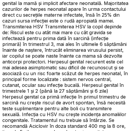
genital la mamă și implicit afectare neonatală. Majoritatea
cazurilor de herpes neonatal apare în urma contactului
direct cu secrețiile materne infectate, însă în 25% din
cazuri sursa infecției este o rudă apropiată mamei.
Transmiterea HSV Transmiterea HSV la copil depinde
de: Riscul este cu atât mai mare cu cât gravida se
infectează pentru prima dată în sarcină (infecție
primară) în trimestrul 3, mai ales în ultimele 6 săptămâni
înainte de naștere, întrucât eliminarea virusului persist,
iar copilul se poate naste înainte ca mama să dezvolte
anticorpi protectori. Herpesul genital recurent este cel
mai adesea asimptomatic sau dificil de recunoscut și se
asociază cu un risc foarte scăzut de herpes neonatal, în
principal forme localizate : sistem nervos central,
cutanat, ocular sau infecție bucală. Herpesul genital în
trimestrele 1 și 2 (până la 27 săptămâni și 6 zile)
Herpesul genital ca primă infecție în primul trimestru de
sarcină nu crește riscul de avort spontan, însă necesită
teste suplimentare pentru alte boli cu transmitere
sexuală. Infecția cu HSV nu crește incidența anomaliilor
congenitale. Tratamentul nu trebuie să întârzie. Se
recomandă Aciclovir în doza standard 400 mg la 8 ore,