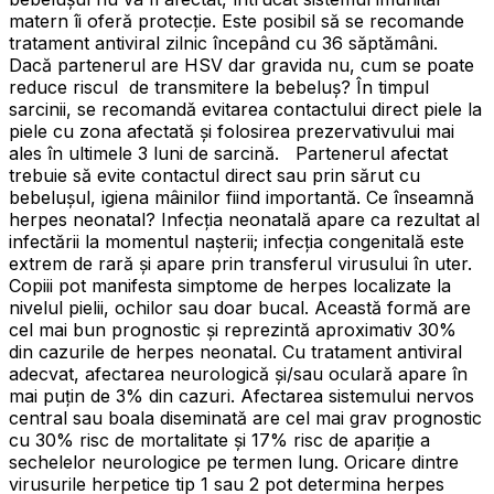
matern îi oferă protecție. Este posibil să se recomande
tratament antiviral zilnic începând cu 36 săptămâni.
Dacă partenerul are HSV dar gravida nu, cum se poate
reduce riscul de transmitere la bebeluș? În timpul
sarcinii, se recomandă evitarea contactului direct piele la
piele cu zona afectată și folosirea prezervativului mai
ales în ultimele 3 luni de sarcină. Partenerul afectat
trebuie să evite contactul direct sau prin sărut cu
bebelușul, igiena mâinilor fiind importantă. Ce înseamnă
herpes neonatal? Infecția neonatală apare ca rezultat al
infectării la momentul nașterii; infecția congenitală este
extrem de rară și apare prin transferul virusului în uter.
Copiii pot manifesta simptome de herpes localizate la
nivelul pielii, ochilor sau doar bucal. Această formă are
cel mai bun prognostic și reprezintă aproximativ 30%
din cazurile de herpes neonatal. Cu tratament antiviral
adecvat, afectarea neurologică și/sau oculară apare în
mai puțin de 3% din cazuri. Afectarea sistemului nervos
central sau boala diseminată are cel mai grav prognostic
cu 30% risc de mortalitate și 17% risc de apariție a
sechelelor neurologice pe termen lung. Oricare dintre
virusurile herpetice tip 1 sau 2 pot determina herpes