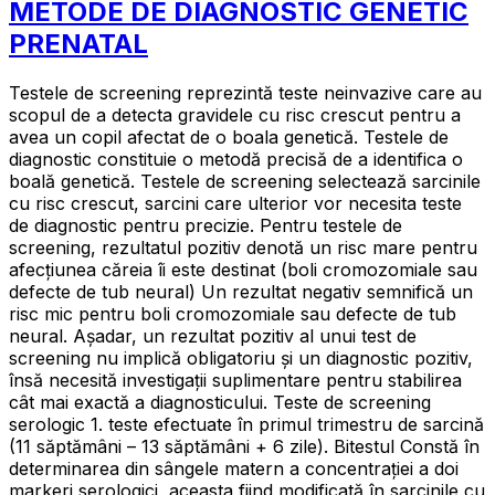
METODE DE DIAGNOSTIC GENETIC
PRENATAL
Testele de screening reprezintă teste neinvazive care au
scopul de a detecta gravidele cu risc crescut pentru a
avea un copil afectat de o boala genetică. Testele de
diagnostic constituie o metodă precisă de a identifica o
boală genetică. Testele de screening selectează sarcinile
cu risc crescut, sarcini care ulterior vor necesita teste
de diagnostic pentru precizie. Pentru testele de
screening, rezultatul pozitiv denotă un risc mare pentru
afecțiunea căreia îi este destinat (boli cromozomiale sau
defecte de tub neural) Un rezultat negativ semnifică un
risc mic pentru boli cromozomiale sau defecte de tub
neural. Așadar, un rezultat pozitiv al unui test de
screening nu implică obligatoriu și un diagnostic pozitiv,
însă necesită investigații suplimentare pentru stabilirea
cât mai exactă a diagnosticului. Teste de screening
serologic 1. teste efectuate în primul trimestru de sarcină
(11 săptămâni – 13 săptămâni + 6 zile). Bitestul Constă în
determinarea din sângele matern a concentrației a doi
markeri serologici, aceasta fiind modificată în sarcinile cu