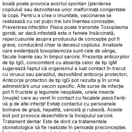
boală poate provoca avortul spontan (pierderea
copilului) sau dezvoltarea unor malformaţii congenitale
la copii. Pentru a crea o imunitate, vaccinarea se
realizează cu cel puţin trei luni înaintea concepţiei.
Prevenirea infecţiilor Pisica poate transmite Toxoplasma
gondii, iar dacă infestată este o femeie însărcinată,
repercusiunile asupra produsului de concepție pot fi
grave, conducând chiar la decesul copilului. Analizele
care evidențiază toxoplasmoza sunt cele de sânge,
făcute înainte sau în timpul sarcinii. Prezența anticorpilor
de tip IgG, concomitent cu absența celor de tip IgM
sugerează faptul că organismul a luat contact în trecut
cu virusul sau parazitul, dezvoltând anticorpi protectori.
Anticorpii protectori de tip IgG pot rezulta și în urma
administrării unui vaccin specific. Alte surse de infecţie
pot fi fructele și legumele nespălate, unele insecte
(muşte) care au venit în contact cu fecalele pisicii.Feriți-
vă şi de alte infecţii! Evitaţi contactul cu persoanele
bolnave de gripă, hepatită, varicelă și rubeolă. Aceste
boli pot provoca dezechilibre la începutul sarcinii.
Tratament dentar Este de dorit ca tratamentele
stomatologice să fie realizate în perioada preconcepției.