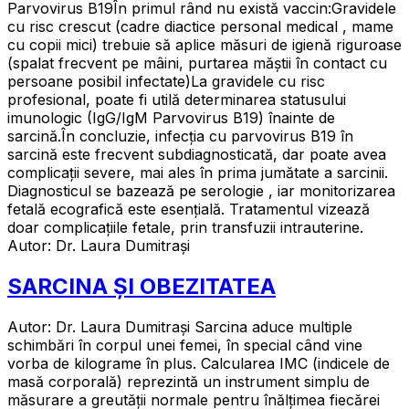
Parvovirus B19În primul rând nu există vaccin:Gravidele
cu risc crescut (cadre diactice personal medical , mame
cu copii mici) trebuie să aplice măsuri de igienă riguroase
(spalat frecvent pe mâini, purtarea măștii în contact cu
persoane posibil infectate)La gravidele cu risc
profesional, poate fi utilă determinarea statusului
imunologic (IgG/IgM Parvovirus B19) înainte de
sarcină.În concluzie, infecția cu parvovirus B19 în
sarcină este frecvent subdiagnosticată, dar poate avea
complicații severe, mai ales în prima jumătate a sarcinii.
Diagnosticul se bazează pe serologie , iar monitorizarea
fetală ecografică este esențială. Tratamentul vizează
doar complicațiile fetale, prin transfuzii intrauterine.
Autor: Dr. Laura Dumitrași
SARCINA ȘI OBEZITATEA
Autor: Dr. Laura Dumitrași Sarcina aduce multiple
schimbări în corpul unei femei, în special când vine
vorba de kilograme în plus. Calcularea IMC (indicele de
masă corporală) reprezintă un instrument simplu de
măsurare a greutății normale pentru înălțimea fiecărei