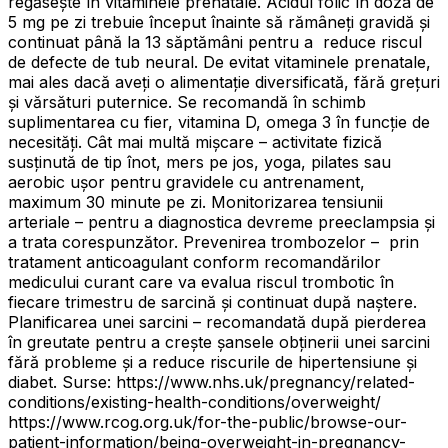
regăsește în vitaminele prenatale. Acidul folic în doza de
5 mg pe zi trebuie început înainte să rămâneți gravidă și
continuat până la 13 săptămâni pentru a reduce riscul
de defecte de tub neural. De evitat vitaminele prenatale,
mai ales dacă aveți o alimentație diversificată, fără grețuri
și vărsături puternice. Se recomandă în schimb
suplimentarea cu fier, vitamina D, omega 3 în funcție de
necesități. Cât mai multă mișcare – activitate fizică
susținută de tip înot, mers pe jos, yoga, pilates sau
aerobic ușor pentru gravidele cu antrenament,
maximum 30 minute pe zi. Monitorizarea tensiunii
arteriale – pentru a diagnostica devreme preeclampsia și
a trata corespunzător. Prevenirea trombozelor – prin
tratament anticoagulant conform recomandărilor
medicului curant care va evalua riscul trombotic în
fiecare trimestru de sarcină și continuat după naștere.
Planificarea unei sarcini – recomandată după pierderea
în greutate pentru a crește șansele obținerii unei sarcini
fără probleme și a reduce riscurile de hipertensiune și
diabet. Surse: https://www.nhs.uk/pregnancy/related-
conditions/existing-health-conditions/overweight/
https://www.rcog.org.uk/for-the-public/browse-our-
patient-information/being-overweight-in-pregnancy-