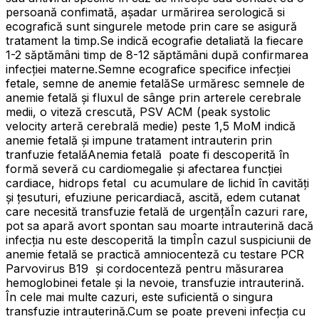
persoană confimată, așadar urmărirea serologică si
ecografică sunt singurele metode prin care se asigură
tratament la timp.Se indică ecografie detaliată la fiecare
1-2 săptămâni timp de 8-12 săptămâni după confirmarea
infecției materne.Semne ecografice specifice infecției
fetale, semne de anemie fetalăSe urmăresc semnele de
anemie fetală și fluxul de sânge prin arterele cerebrale
medii, o viteză crescută, PSV ACM (peak systolic
velocity arteră cerebrală medie) peste 1,5 MoM indică
anemie fetală și impune tratament intrauterin prin
tranfuzie fetalăAnemia fetală poate fi descoperită în
formă severă cu cardiomegalie și afectarea funcției
cardiace, hidrops fetal cu acumulare de lichid în cavități
și țesuturi, efuziune pericardiacă, ascită, edem cutanat
care necesită transfuzie fetală de urgențăÎn cazuri rare,
pot sa apară avort spontan sau moarte intrauterină dacă
infecția nu este descoperită la timpÎn cazul suspiciunii de
anemie fetală se practică amniocenteză cu testare PCR
Parvovirus B19 și cordocenteză pentru măsurarea
hemoglobinei fetale și la nevoie, transfuzie intrauterină.
În cele mai multe cazuri, este suficientă o singura
transfuzie intrauterină.Cum se poate preveni infecția cu