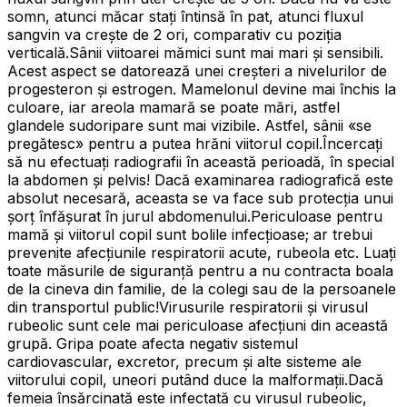
somn, atunci măcar stați întinsă în pat, atunci fluxul
sangvin va crește de 2 ori, comparativ cu poziţia
verticală.Sânii viitoarei mămici sunt mai mari şi sensibili.
Acest aspect se datorează unei creşteri a nivelurilor de
progesteron şi estrogen. Mamelonul devine mai închis la
culoare, iar areola mamară se poate mări, astfel
glandele sudoripare sunt mai vizibile. Astfel, sânii «se
pregătesc» pentru a putea hrăni viitorul copil.Încercați
să nu efectuați radiografii în această perioadă, în special
la abdomen şi pelvis! Dacă examinarea radiografică este
absolut necesară, aceasta se va face sub protecția unui
șorț înfășurat în jurul abdomenului.Periculoase pentru
mamă şi viitorul copil sunt bolile infecţioase; ar trebui
prevenite afecțiunile respiratorii acute, rubeola etc. Luați
toate măsurile de siguranță pentru a nu contracta boala
de la cineva din familie, de la colegi sau de la persoanele
din transportul public!Virusurile respiratorii și virusul
rubeolic sunt cele mai periculoase afecțiuni din această
grupă. Gripa poate afecta negativ sistemul
cardiovascular, excretor, precum şi alte sisteme ale
viitorului copil, uneori putând duce la malformații.Dacă
femeia însărcinată este infectată cu virusul rubeolic,