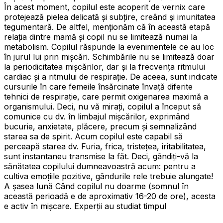
În acest moment, copilul este acoperit de vernix care
protejează pielea delicată şi subţire, creând și imunitatea
tegumentară. De altfel, menţionăm că în această etapă
relaţia dintre mamă şi copil nu se limitează numai la
metabolism. Copilul răspunde la evenimentele ce au loc
în jurul lui prin mișcări. Schimbările nu se limitează doar
la periodicitatea mișcărilor, dar și la frecvenţa ritmului
cardiac şi a ritmului de respiraţie. De aceea, sunt indicate
cursurile în care femeile însărcinate învață diferite
tehnici de respirație, care permit oxigenarea maximă a
organismului. Deci, nu vă mirați, copilul a început să
comunice cu dv. în limbajul mișcărilor, exprimând
bucurie, anxietate, plăcere, precum şi semnalizând
starea sa de spirit. Acum copilul este capabil să
perceapă starea dv. Furia, frica, tristețea, iritabilitatea,
sunt instantaneu transmise la făt. Deci, gândiţi-vă la
sănătatea copilului dumneavoastră acum: pentru a
cultiva emoţiile pozitive, gândurile rele trebuie alungate!
A șasea lună Când copilul nu doarme (somnul în
această perioadă e de aproximativ 16-20 de ore), acesta
e activ în mişcare. Experţii au studiat timpul