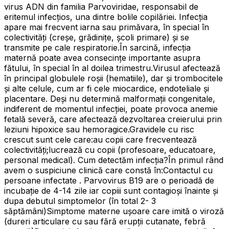
virus ADN din familia Parvoviridae, responsabil de
eritemul infecțios, una dintre bolile copilăriei. Infecția
apare mai frecvent iarna sau primăvara, în special în
colectivități (creșe, grădinițe, școli primare) și se
transmite pe cale respiratorie.În sarcină, infecția
maternă poate avea consecințe importante asupra
fătului, în special în al doilea trimestru.Virusul afectează
în principal globulele roșii (hematiile), dar și trombocitele
și alte celule, cum ar fi cele miocardice, endoteliale și
placentare. Deși nu determină malformații congenitale,
indiferent de momentul infecției, poate provoca anemie
fetală severă, care afectează dezvoltarea creierului prin
leziuni hipoxice sau hemoragice.Gravidele cu risc
crescut sunt cele care:au copii care frecventează
colectivități;lucrează cu copii (profesoare, educatoare,
personal medical). Cum detectăm infecția?În primul rând
avem o suspiciune clinică care constă în:Contactul cu
persoane infectate . Parvovirus B19 are o perioadă de
incubație de 4-14 zile iar copiii sunt contagioși înainte și
dupa debutul simptomelor (în total 2- 3
săptămâni)Simptome materne ușoare care imită o viroză
(dureri articulare cu sau fără erupții cutanate, febră