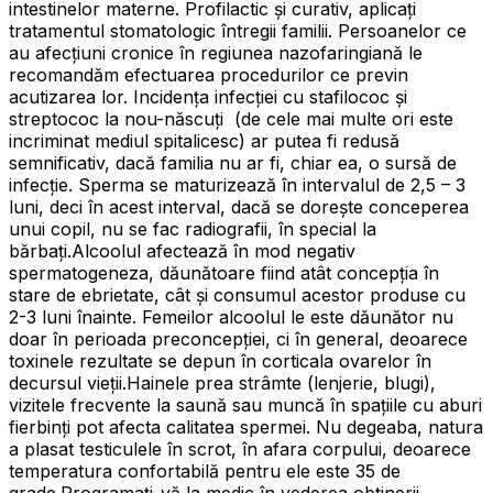
intestinelor materne. Profilactic și curativ, aplicați
tratamentul stomatologic întregii familii. Persoanelor ce
au afecțiuni cronice în regiunea nazofaringiană le
recomandăm efectuarea procedurilor ce previn
acutizarea lor. Incidenţa infecției cu stafilococ şi
streptococ la nou-născuţi (de cele mai multe ori este
incriminat mediul spitalicesc) ar putea fi redusă
semnificativ, dacă familia nu ar fi, chiar ea, o sursă de
infecţie. Sperma se maturizează în intervalul de 2,5 – 3
luni, deci în acest interval, dacă se dorește conceperea
unui copil, nu se fac radiografii, în special la
bărbați.Alcoolul afectează în mod negativ
spermatogeneza, dăunătoare fiind atât concepția în
stare de ebrietate, cât și consumul acestor produse cu
2-3 luni înainte. Femeilor alcoolul le este dăunător nu
doar în perioada preconcepției, ci în general, deoarece
toxinele rezultate se depun în corticala ovarelor în
decursul vieții.Hainele prea strâmte (lenjerie, blugi),
vizitele frecvente la saună sau muncă în spațiile cu aburi
fierbinți pot afecta calitatea spermei. Nu degeaba, natura
a plasat testiculele în scrot, în afara corpului, deoarece
temperatura confortabilă pentru ele este 35 de