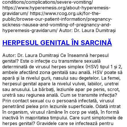
conditions/complications/severe-vomiting/
https://www.hyperemesis.org/about-hyperemesis-
gravidarum/ https://www.rcog.org.uk/for-the-
public/browse-our-patient-information/pregnancy-
sickness-nausea-and-vomiting-of-pregnancy-and-
hyperemesis-gravidarum/ Autor: Dr. Laura Dumitrași
HERPESUL GENITAL ÎN SARCINĂ
Autor: Dr. Laura Dumitrași Ce înseamnă herpesul
genital? Este o infecție cu transmitere sexuală
determinată de virusul herpes simplex (HSV) tipul 1 și 2,
ambele afectând zona genitală sau anală. HSV poate să
apară și la nivelul gurii, nasului sau degetelor. La femei,
herpesul genital apare la nivelul vulvei, labiilor, uretrei
sau anusului. La bărbați, leziunile apar pe penis, scrot,
uretră sau regiunea anală. Cum se transmite infecția?
Prin contact sexual cu o persoană infectată, virusul
penetrând pielea prin leziunile superficiale. Odată intrat
în organism, virusul rămâne în corp pe viață, în formă
inactivă în majoritatea timpului. Care sunt simptomele de
herpes genital? Gravidele care se infectează pentru