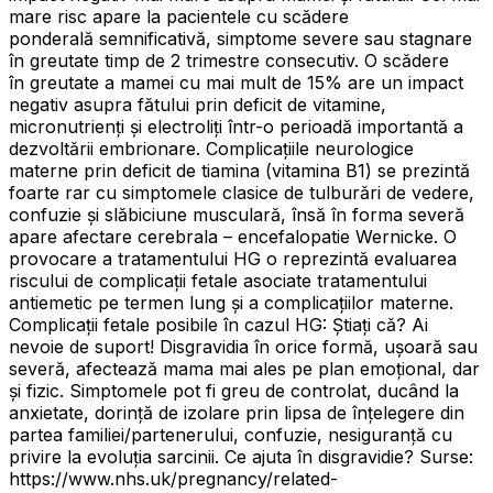
mare risc apare la pacientele cu scădere
ponderală semnificativă, simptome severe sau stagnare
în greutate timp de 2 trimestre consecutiv. O scădere
în greutate a mamei cu mai mult de 15% are un impact
negativ asupra fătului prin deficit de vitamine,
micronutrienți și electroliți într-o perioadă importantă a
dezvoltării embrionare. Complicațiile neurologice
materne prin deficit de tiamina (vitamina B1) se prezintă
foarte rar cu simptomele clasice de tulburări de vedere,
confuzie și slăbiciune musculară, însă în forma severă
apare afectare cerebrala – encefalopatie Wernicke. O
provocare a tratamentului HG o reprezintă evaluarea
riscului de complicații fetale asociate tratamentului
antiemetic pe termen lung și a complicațiilor materne.
Complicații fetale posibile în cazul HG: Știați că? Ai
nevoie de suport! Disgravidia în orice formă, ușoară sau
severă, afectează mama mai ales pe plan emoțional, dar
și fizic. Simptomele pot fi greu de controlat, ducând la
anxietate, dorință de izolare prin lipsa de înțelegere din
partea familiei/partenerului, confuzie, nesiguranță cu
privire la evoluția sarcinii. Ce ajuta în disgravidie? Surse:
https://www.nhs.uk/pregnancy/related-