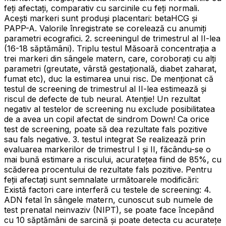
feți afectați, comparativ cu sarcinile cu feți normali.
Acești markeri sunt produși placentari: betaHCG și
PAPP-A. Valorile înregistrate se corelează cu anumiți
parametri ecografici. 2. screeningul de trimestrul al II-lea
(16-18 săptămâni). Triplu testul Măsoară concentrația a
trei markeri din sângele matern, care, coroborați cu alți
parametri (greutate, vârstă gestațională, diabet zaharat,
fumat etc), duc la estimarea unui risc. De menționat că
testul de screening de trimestrul al II-lea estimează și
riscul de defecte de tub neural. Atenție! Un rezultat
negativ al testelor de screening nu exclude posibilitatea
de a avea un copil afectat de sindrom Down! Ca orice
test de screening, poate să dea rezultate fals pozitive
sau fals negative. 3. testul integrat Se realizează prin
evaluarea markerilor de trimestrul I și II, făcându-se o
mai bună estimare a riscului, acuratețea fiind de 85%, cu
scăderea procentului de rezultate fals pozitive. Pentru
feții afectați sunt semnalate următoarele modificări:
Există factori care interferă cu testele de screening: 4.
ADN fetal în sângele matern, cunoscut sub numele de
test prenatal neinvaziv (NIPT), se poate face începând
cu 10 săptămâni de sarcină și poate detecta cu acuratețe