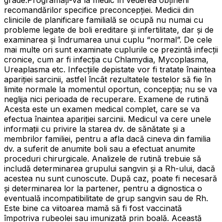
grade.Programați-vă la medic în vederea obținerii
recomandărilor specifice preconcepției. Medicii din
clinicile de planificare familială se ocupă nu numai cu
probleme legate de boli ereditare şi infertilitate, dar și de
examinarea și îndrumarea unui cuplu “normal”. De cele
mai multe ori sunt examinate cuplurile ce prezintă infecții
cronice, cum ar fi infecția cu Chlamydia, Mycoplasma,
Ureaplasma etc. Infecțiile depistate vor fi tratate înaintea
apariției sarcinii, astfel încât rezultatele testelor să fie în
limite normale la momentul oportun, concepția; nu se va
neglija nici perioada de recuperare. Examene de rutină
Acesta este un examen medical complet, care se va
efectua înaintea apariției sarcinii. Medicul va cere unele
informaţii cu privire la starea dv. de sănătate şi a
membrilor familiei, pentru a afla dacă cineva din familia
dv. a suferit de anumite boli sau a efectuat anumite
proceduri chirurgicale. Analizele de rutină trebuie să
includă determinarea grupului sangvin și a Rh-ului, dacă
acestea nu sunt cunoscute. După caz, poate fi necesară
și determinarea lor la partener, pentru a dignostica o
eventuală incompatibilitate de grup sangvin sau de Rh.
Este bine ca viitoarea mamă să fi fost vaccinată
împotriva rubeolei sau imunizată prin boală. Această