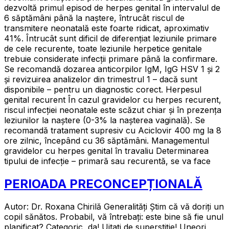
dezvoltă primul episod de herpes genital în intervalul de
6 săptămâni până la naștere, întrucât riscul de
transmitere neonatală este foarte ridicat, aproximativ
41%. Întrucât sunt dificil de diferențiat leziunile primare
de cele recurente, toate leziunile herpetice genitale
trebuie considerate infecții primare până la confirmare.
Se recomandă dozarea anticorpilor IgM, IgG HSV 1 și 2
și revizuirea analizelor din trimestrul 1 – dacă sunt
disponibile – pentru un diagnostic corect. Herpesul
genital recurent În cazul gravidelor cu herpes recurent,
riscul infecției neonatale este scăzut chiar și în prezența
leziunilor la naștere (0-3% la nașterea vaginală). Se
recomandă tratament supresiv cu Aciclovir 400 mg la 8
ore zilnic, începând cu 36 săptămâni. Managementul
gravidelor cu herpes genital în travaliu Determinarea
tipului de infecție – primară sau recurentă, se va face
PERIOADA PRECONCEPȚIONALĂ
Autor: Dr. Roxana Chirilă Generalități Știm că vă doriți un
copil sănătos. Probabil, vă întrebați: este bine să fie unul
planificat? Categoric, da! Uitați de superstiţie! Uneori,