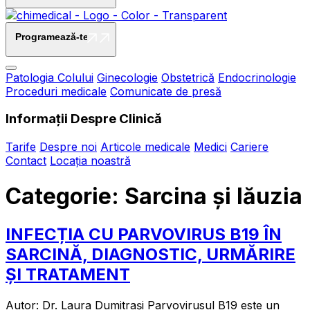
Programează-te
Programează-te
Patologia Colului
Ginecologie
Obstetrică
Endocrinologie
Proceduri medicale
Comunicate de presă
Informații Despre Clinică
Tarife
Despre noi
Articole medicale
Medici
Cariere
Contact
Locația noastră
Categorie:
Sarcina şi lăuzia
INFECȚIA CU PARVOVIRUS B19 ÎN
SARCINĂ, DIAGNOSTIC, URMĂRIRE
ȘI TRATAMENT
Autor: Dr. Laura Dumitrași Parvovirusul B19 este un