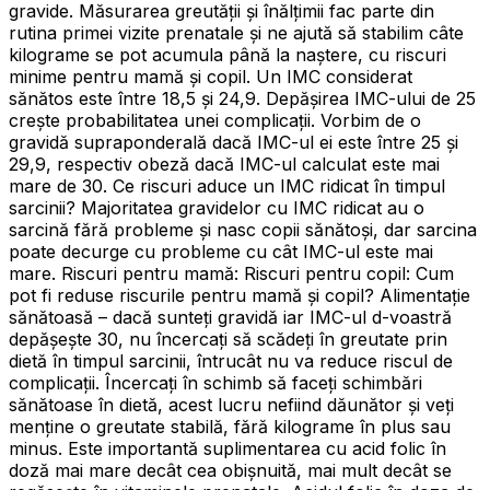
gravide. Măsurarea greutății și înălțimii fac parte din
rutina primei vizite prenatale și ne ajută să stabilim câte
kilograme se pot acumula până la naștere, cu riscuri
minime pentru mamă și copil. Un IMC considerat
sănătos este între 18,5 și 24,9. Depășirea IMC-ului de 25
crește probabilitatea unei complicații. Vorbim de o
gravidă supraponderală dacă IMC-ul ei este între 25 și
29,9, respectiv obeză dacă IMC-ul calculat este mai
mare de 30. Ce riscuri aduce un IMC ridicat în timpul
sarcinii? Majoritatea gravidelor cu IMC ridicat au o
sarcină fără probleme și nasc copii sănătoși, dar sarcina
poate decurge cu probleme cu cât IMC-ul este mai
mare. Riscuri pentru mamă: Riscuri pentru copil: Cum
pot fi reduse riscurile pentru mamă și copil? Alimentație
sănătoasă – dacă sunteți gravidă iar IMC-ul d-voastră
depășește 30, nu încercați să scădeți în greutate prin
dietă în timpul sarcinii, întrucât nu va reduce riscul de
complicații. Încercați în schimb să faceți schimbări
sănătoase în dietă, acest lucru nefiind dăunător și veți
menține o greutate stabilă, fără kilograme în plus sau
minus. Este importantă suplimentarea cu acid folic în
doză mai mare decât cea obișnuită, mai mult decât se