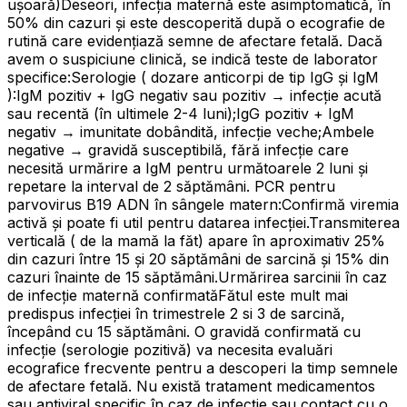
ușoară)Deseori, infecția maternă este asimptomatică, în
50% din cazuri și este descoperită după o ecografie de
rutină care evidențiază semne de afectare fetală. Dacă
avem o suspiciune clinică, se indică teste de laborator
specifice:Serologie ( dozare anticorpi de tip IgG și IgM
):IgM pozitiv + IgG negativ sau pozitiv → infecție acută
sau recentă (în ultimele 2-4 luni);IgG pozitiv + IgM
negativ → imunitate dobândită, infecție veche;Ambele
negative → gravidă susceptibilă, fără infecție care
necesită urmărire a IgM pentru următoarele 2 luni și
repetare la interval de 2 săptămâni. PCR pentru
parvovirus B19 ADN în sângele matern:Confirmă viremia
activă și poate fi util pentru datarea infecției.Transmiterea
verticală ( de la mamă la făt) apare în aproximativ 25%
din cazuri între 15 și 20 săptămâni de sarcină și 15% din
cazuri înainte de 15 săptămâni.Urmărirea sarcinii în caz
de infecție maternă confirmatăFătul este mult mai
predispus infecției în trimestrele 2 si 3 de sarcină,
începând cu 15 săptămâni. O gravidă confirmată cu
infecție (serologie pozitivă) va necesita evaluări
ecografice frecvente pentru a descoperi la timp semnele
de afectare fetală. Nu există tratament medicamentos
sau antiviral specific în caz de infecție sau contact cu o