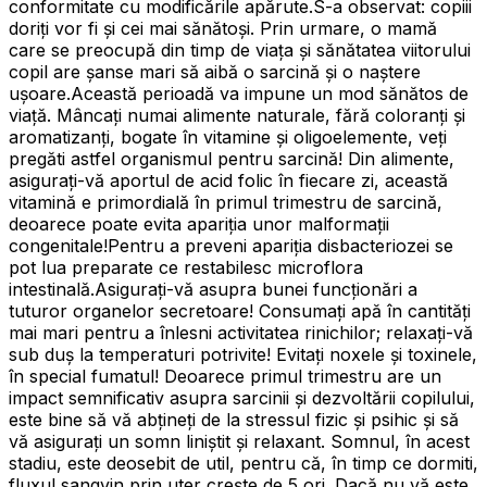
conformitate cu modificările apărute.S-a observat: copiii
doriți vor fi și cei mai sănătoși. Prin urmare, o mamă
care se preocupă din timp de viața și sănătatea viitorului
copil are șanse mari să aibă o sarcină și o naștere
ușoare.Această perioadă va impune un mod sănătos de
viață. Mâncați numai alimente naturale, fără coloranţi şi
aromatizanți, bogate în vitamine și oligoelemente, veți
pregăti astfel organismul pentru sarcină! Din alimente,
asiguraţi-vă aportul de acid folic în fiecare zi, această
vitamină e primordială în primul trimestru de sarcină,
deoarece poate evita apariția unor malformaţii
congenitale!Pentru a preveni apariția disbacteriozei se
pot lua preparate ce restabilesc microflora
intestinală.Asiguraţi-vă asupra bunei funcționări a
tuturor organelor secretoare! Consumați apă în cantități
mai mari pentru a înlesni activitatea rinichilor; relaxați-vă
sub duș la temperaturi potrivite! Evitaţi noxele și toxinele,
în special fumatul! Deoarece primul trimestru are un
impact semnificativ asupra sarcinii și dezvoltării copilului,
este bine să vă abțineți de la stressul fizic și psihic și să
vă asigurați un somn liniștit și relaxant. Somnul, în acest
stadiu, este deosebit de util, pentru că, în timp ce dormiti,
fluxul sangvin prin uter crește de 5 ori. Dacă nu vă este