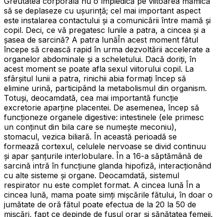
Greutatea corporală nu o împiedică pe viitoarea mămică
să se deplaseze cu ușurință; cel mai important aspect
este instalarea contactului și a comunicării între mamă şi
copil. Deci, ce vă pregatesc lunile a patra, a cincea şi a
şasea de sarcină? A patra lunăÎn acest moment fătul
începe să crească rapid în urma dezvoltării accelerate a
organelor abdominale şi a scheletului. Dacă doriți, în
acest moment se poate afla sexul viitorului copil. La
sfârșitul lunii a patra, rinichii abia formați încep să
elimine urină, participând la metabolismul din organism.
Totuși, deocamdată, cea mai importantă funcție
excretorie aparţine placentei. De asemenea, încep să
funcţioneze organele digestive: intestinele (ele primesc
un conținut din bila care se numește meconiu),
stomacul, vezica biliară. În această perioadă se
formează cortexul, celulele nervoase se divid continuu
și apar șanțurile interlobulare. În a 16-a săptămână de
sarcină intră în funcțiune glanda hipofiză, interacționând
cu alte sisteme și organe. Deocamdată, sistemul
respirator nu este complet format. A cincea lună În a
cincea lună, mama poate simţi mișcările fătului, în doar o
jumătate de oră fătul poate efectua de la 20 la 50 de
mișcări, fapt ce depinde de fusul orar și sănătatea femeii.