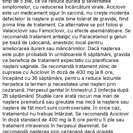
timp de 5 zile, ce va reduce durata și severitatea
simptomelor, cu reducerea încărcăturii virale. Aciclovir
este un medicament sigur în sarcină, nu crește incidența
defectelor la naștere și este bine tolerat de gravide, fiind
prima linie de tratament. Ca alternative se pot folosi și
Valaciclovir sau Famciclovir, cu efecte asemănătoare. Se
recomandă tratament antialgic cu Paracetamol și geluri
pe bază de Lidocaină, anestezic local pentru
ameliorarea durerii sau mâncărimilor. Dacă nașterea
este puțin probabilă în următoarele 6 săptămâni, gravida
va beneficia de tratament expectativ cu planificarea
nașterii vaginale. Se recomandă tratament zilnic de
supresie cu Aciclovir în doză de 400 mg la 8 ore,
începând cu 36 săptămâni, pentru a reduce leziunile
herpetice la termen și necesitatea unei nașteri prin
cezariană. Herpesul genital în trimestrul 3 (infecția după
28 săptămâni) Studiile care arată riscuri mai mari de
naștere prematură sau greutate mai mică la naștere sau
naștere de făt mort sunt controversate. În orice caz,
tratamentul nu trebuie întârziat. Se recomandă Aciclovir
în doză standard de 400 mg la 8 ore pentru 5 zile sau
tratament intravenos în herpesul diseminat. Se
recomandă nașterea prin cezariană dacă gravida