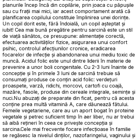
planurile încep încă din copilărie, prin joaca cu păpușile
sau cu frații mai mici, iar acest comportament arată că
planificarea copilului constituie împlinirea unei dorințe.
Un copil dorit este, fără îndoială, un copil așteptat și
iubit! Cea mai bună pregătire pentru sarcină este un stil
de viaţă sănătos, ce presupune: alimentaţie corectă,
efectuarea activităților fizice, asigurarea unui confort
psihic, controlul afecțiunilor cronice, eradicarea
focarelor de infecţie și abandonarea unui mediu toxic de
muncă. Acidul folic este unul dintre liderii în materie de
prevenire a unor boli congenitale. Cu 2-3 luni înainte de
concepție şi în primele 3 luni de sarcină trebuie să
consumați produse ce conţin acid folic: verdețuri
proaspete, varză, ridichi, morcovi, cartofi cu coajă,
mazăre, fasole, produse din cereale integrale, seminţe şi
nuci.Nu abuzați de preparate din ficat, pentru că acesta
conţine prea multă vitamină A, care dăunează fătului.
Femeile vegetariene, care au un aport bogat în proteine
vegetale şi petrec suficient timp în aer liber, nu ar trebui
să aibă rețineri în ceea ce privește concepția și
sarcina.Cele mai frecvente focare infecțioase în familie
se regăsesc la nivelul dinţilor, nazofaringelui, vaginului şi