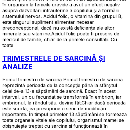
în organism la femeile gravide a avut un efect negativ
asupra dezvoltării intrauterine a copilului şi a formării
sistemului nervos. Acidul folic, o vitamină din grupul B,
este singurul supliment alimentar necesar
preconcepțional, dacă nu există deficiențe ale altor
minerale sau vitamine.Acidul folic poate fi prescris de
medicul de familie, chiar de la primele consultații. Cu
toate
TRIMESTRELE DE SARCINĂ ŞI
ANALIZE
Primul trimestru de sarcină Primul trimestru de sarcină
reprezintă perioada de la concepţie până la sfârşitul
celei de-a 13-a săptămâni de sarcină. Exact în acest
interval, un ou fecundat se transformă în embrion, iar
embrionul, la rândul său, devine făt.Chiar dacă perioada
este scurtă, ea presupune o serie de modificări
importante. În timpul primelor 13 săptămâni se formează
toate organele vitale ale copilului, organismul mamei se
obișnuiește treptat cu sarcina și funcționează în