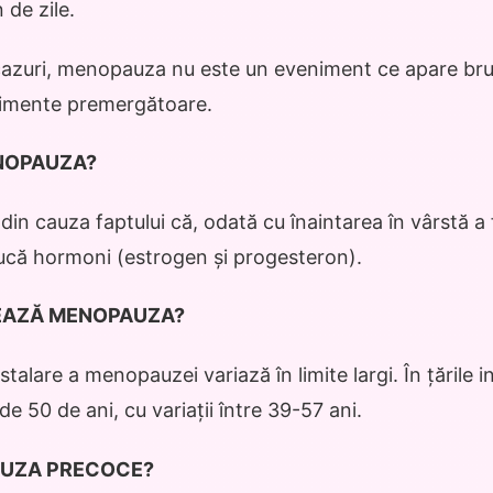
 de zile.
cazuri, menopauza nu este un eveniment ce apare brusc
nimente premergătoare.
NOPAUZA?
n cauza faptului că, odată cu înaintarea în vârstă a 
ucă hormoni (estrogen și progesteron).
LEAZĂ MENOPAUZA?
talare a menopauzei variază în limite largi. În țările in
e 50 de ani, cu variații între 39-57 ani.
AUZA PRECOCE?