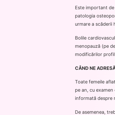
Este important de 
patologia osteopor
urmare a scăderii 
Bolile cardiovascu
menopauză (pe de o
modificărilor profilu
CÂND NE ADRESĂ
Toate femeile afla
pe an, cu examen c
informată despre r
De asemenea, trebu