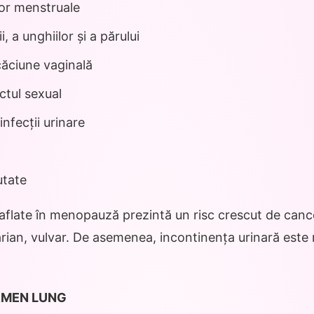
lor menstruale
i, a unghiilor și a părului
căciune vaginală
ctul sexual
infecții urinare
utate
aflate în menopauză prezintă un risc crescut de canc
rian, vulvar. De asemenea, incontinența urinară este 
RMEN LUNG