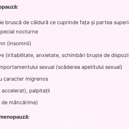
opauză:
ie bruscă de căldură ce cuprinde fața și partea superi
 special nocturne
mn (insomnii)
ve (iritabilitate, anxietate, schimbări bruște de dispozi
omportamentului sexual (scăderea apetitului sexual)
cu caracter migrenos
 accelerat), palpitații
ie de mâncărime)
tmenopauză: