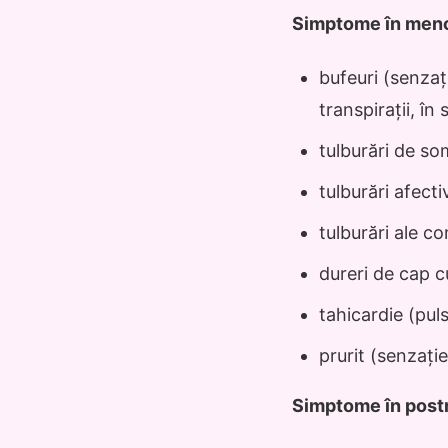
Simptome în men
bufeuri (senzaț
transpirații, în
tulburări de so
tulburări afecti
tulburări ale c
dureri de cap 
tahicardie (puls
prurit (senzaț
Simptome în pos