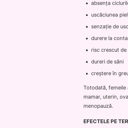
absența cicluri
uscăciunea pieli
senzație de us
durere la conta
risc crescut de 
dureri de sâni
creștere în gre
Totodată, femeile 
mamar, uterin, ova
menopauză.
EFECTELE PE TE