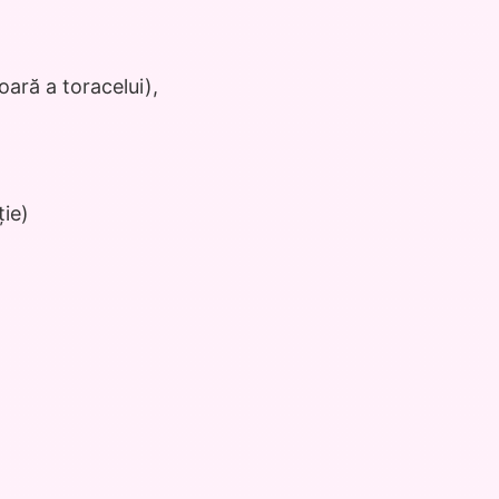
oară a toracelui),
ție)