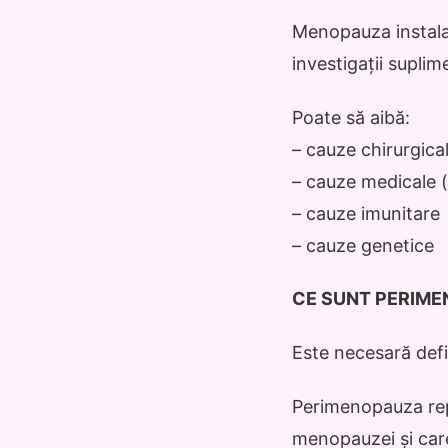
Menopauza instala
investigații suplim
Poate să aibă:
– cauze chirurgical
– cauze medicale (
– cauze imunitare
– cauze genetice
CE SUNT PERIM
Este necesară def
Perimenopauza repr
menopauzei și care