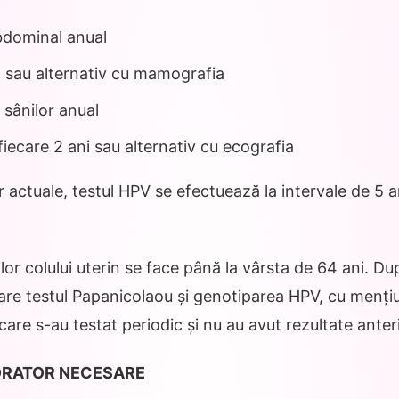
bdominal anual
l sau alternativ cu mamografia
l sânilor anual
iecare 2 ani sau alternativ cu ecografia
 actuale, testul HPV se efectuează la intervale de 5 a
lor colului uterin se face până la vârsta de 64 ani. D
re testul Papanicolaou și genotiparea HPV, cu mențiu
care s-au testat periodic și nu au avut rezultate anter
ORATOR NECESARE