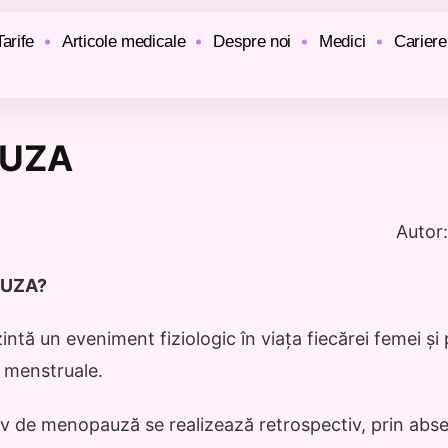
Tarife
Articole medicale
Despre noi
Medici
Cariere
UZA
Autor:
AUZA?
tă un eveniment fiziologic în viața fiecărei femei și
r menstruale.
iv de menopauză se realizează retrospectiv, prin abse