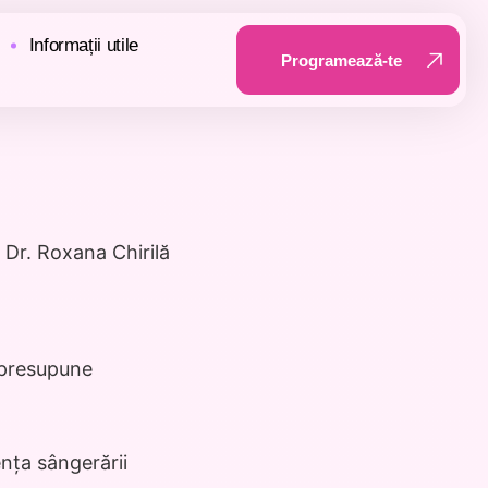
Informații utile
Programează-te
Programează-te
 Dr. Roxana Chirilă
 presupune
nța sângerării