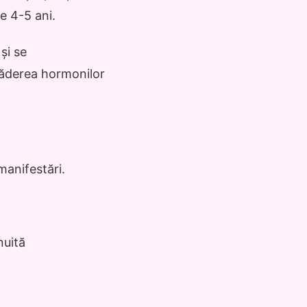
e 4-5 ani.
și se
căderea hormonilor
manifestări.
nuită