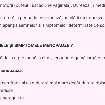
torii (bufeuri, uscăciune vaginală). Durează în medi
referă la perioada ce urmează instalării menopauzei 
in apariția semnelor și simptomelor determinate de s
ELE ȘI SIMPTOMELE MENOPAUZEI?
 de la o persoană la alta și cuprind o gamă largă de 
menopauză:
e cantitativ și cu o durată mai mare decât durata obiș
 reduse
le neregulate