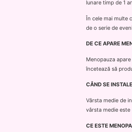
lunare timp de 1 an
În cele mai multe 
de o serie de eve
DE CE APARE ME
Menopauza apare di
încetează să prod
CÂND SE INSTA
Vârsta medie de ins
vârsta medie este d
CE ESTE MENOP