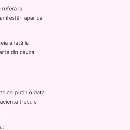
 referă la
anifestări apar ca
ia aflată la
parte din cauza
e cel puțin o dată
Pacienta trebuie
a: