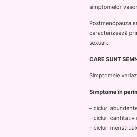
simptomelor vasomo
Postmenopauza se 
caracterizează pr
sexuali.
CARE SUNT SEMN
Simptomele variază
Simptome în peri
– cicluri abundent
– cicluri cantitativ
– cicluri menstrua