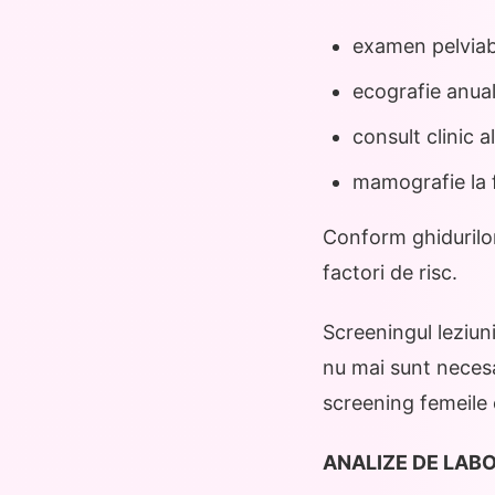
examen pelvia
ecografie anua
consult clinic a
mamografie la f
Conform ghidurilor
factori de risc.
Screeningul leziuni
nu mai sunt necesa
screening femeile 
ANALIZE DE LAB