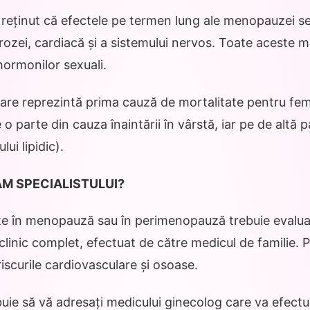
reținut că efectele pe termen lung ale menopauzei se
ozei, cardiacă și a sistemului nervos. Toate aceste m
hormonilor sexuali.
lare reprezintă prima cauză de mortalitate pentru feme
 parte din cauza înaintării în vârstă, iar pe de altă 
lui lipidic).
M SPECIALISTULUI?
te în menopauză sau în perimenopauză trebuie evaluat
linic complet, efectuat de către medicul de familie. 
iscurile cardiovasculare și osoase.
ie să vă adresați medicului ginecolog care va efectu