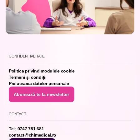
Co
CONFIDENȚIALITATE
Politica privind modulele cookie
Termeni și condiții
Prelucrarea datelor personale
Abonează-te la newsletter
Abonează-te la newsletter
CONTACT
Tel: 0747 781 681
contact@chimedical.ro