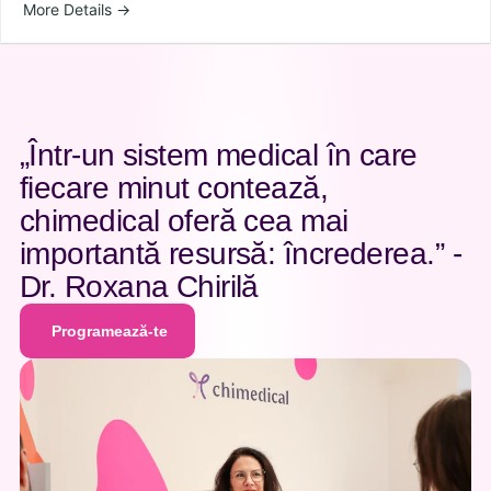
More Details
„Într-un sistem medical în care
fiecare minut contează,
chimedical oferă cea mai
importantă resursă: încrederea.” -
Pa
Dr. Roxana Chirilă
Gi
Programează-te
Ob
Programează-te
En
Pr