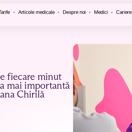
Tarife
Articole medicale
Despre noi
Medici
Cariere
re fiecare minut
ea mai importantă
xana Chirilă