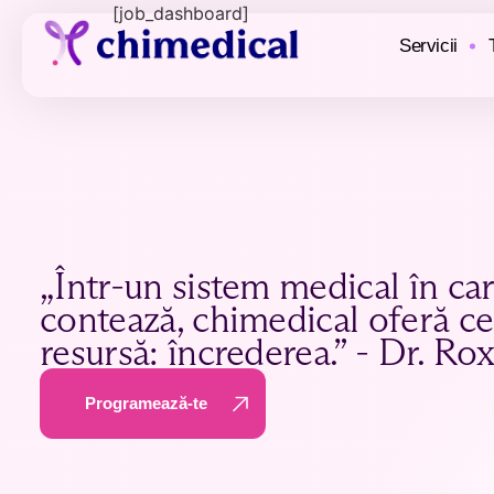
[job_dashboard]
Servicii
„Într-un sistem medical în ca
contează, chimedical oferă c
resursă: încrederea.” - Dr. Ro
Programează-te
Programează-te