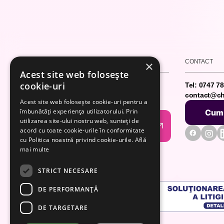
CONFIDENȚIALITATE
CONTACT
×
Acest site web folosește
cookie-uri
Politica privind modulele cookie
Tel: 0747 7
Termeni și condiții
contact@ch
Acest site web folosește cookie-uri pentru a
Prelucrarea datelor personale
îmbunătăți experiența utilizatorului. Prin
Cum 
utilizarea site-ului nostru web, sunteți de
Cum 
Abonează-te la newsletter
acord cu toate cookie-urile în conformitate
Abonează-te la newsletter
cu Politica noastră privind cookie-urile.
Află
mai multe
STRICT NECESARE
DE PERFORMANȚĂ
DE TARGETARE