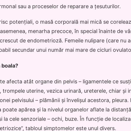
monal sau a proceselor de reparare a țesuturilor.
 risc potențiali, o masă corporală mai mică se coreleaz
asemenea, menarha precoce, în special înainte de vâr
crescut de endometrioză. Femeile nulipare (care nu a
babil secundar unui număr mai mare de cicluri ovulator
 boala?
 afecta atât organe din pelvis – ligamentele ce susț
, trompele uterine, vezica urinară, ureterele, chiar și in
nei pelvisului – plămânii și învelișul acestora, pleura. 
oate apărea și la nivelul organelor aflate la distanță
i la cele senzoriale – ochi, buze. În funcție de localiz
triozice”, tabloul simptomelor este unul divers.