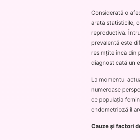
Considerată o afec
arată statisticile
reproductivă. Într
prevalență este di
resimțite încă din
diagnosticată un ex
La momentul actua
numeroase perspec
ce populația femin
endometrioză îl are
Cauze și factori d