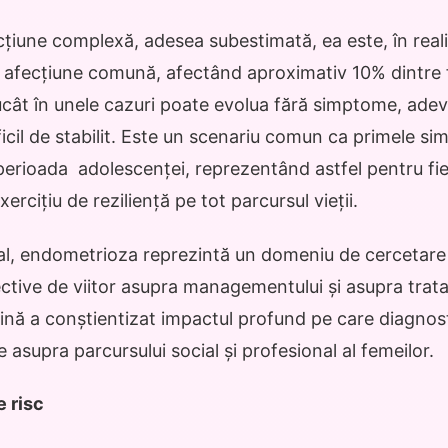
țiune complexă, adesea subestimată, ea este, în real
, o afecțiune comună, afectând aproximativ 10% dintre 
ucât în unele cazuri poate evolua fără simptome, adev
ficil de stabilit. Este un scenariu comun ca primele si
 perioada adolescenței, reprezentând astfel pentru fi
ercițiu de reziliență pe tot parcursul vieții.
l, endometrioza reprezintă un domeniu de cercetare 
tive de viitor asupra managementului și asupra trat
ină a conștientizat impactul profund pe care diagnost
 asupra parcursului social și profesional al femeilor.
e risc