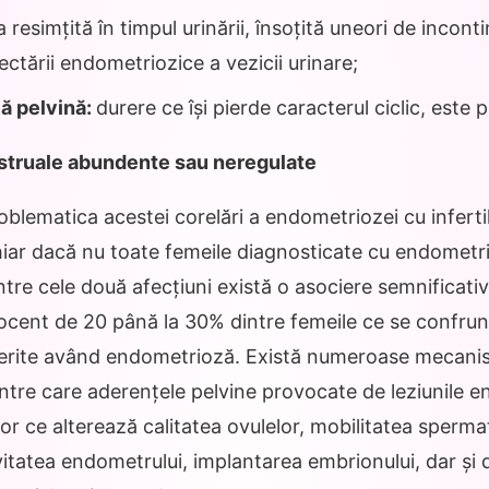
 resimțită în timpul urinării, însoțită uneori de incont
ectării endometriozice a vezicii urinare;
ă pelvină:
durere ce își pierde caracterul ciclic, este
struale abundente sau neregulate
blematica acestei corelări a endometriozei cu infertil
chiar dacă nu toate femeile diagnosticate cu endomet
ntre cele două afecțiuni există o asociere semnificativ
ocent de 20 până la 30% dintre femeile ce se confruntă
erite având endometrioză. Există numeroase mecani
rintre care aderențele pelvine provocate de leziunile 
or ce alterează calitatea ovulelor, mobilitatea spermat
itatea endometrului, implantarea embrionului, dar și d