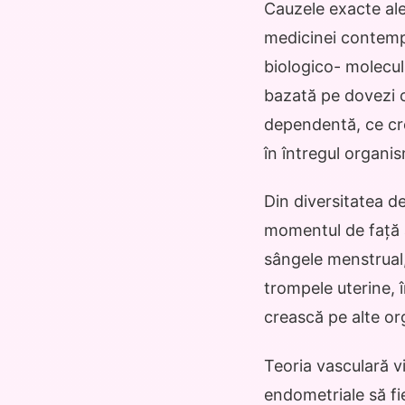
Cauzele exacte ale
medicinei contemp
biologico- molecul
bazată pe dovezi 
dependentă, ce cr
în întregul organi
Din diversitatea d
momentul de față a
sângele menstrual,
trompele uterine, 
crească pe alte or
Teoria vasculară vi
endometriale să fie