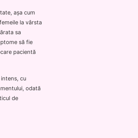
itate, așa cum
femeile la vârsta
ărata sa
mptome să fie
ecare pacientă
intens, cu
amentului, odată
icul de