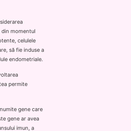
nsiderarea
ă, din momentul
tente, celulele
re, să fie induse a
elule endometriale.
voltarea
utea permite
 anumite gene care
ste gene ar avea
unsului imun, a