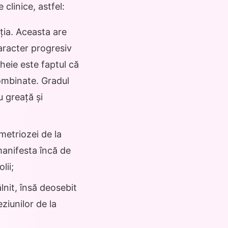
linice, astfel:
ția. Aceasta are
aracter progresiv
heie este faptul că
combinate. Gradul
u greață și
metriozei de la
manifesta încă de
lii;
lnit, însă deosebit
ziunilor de la