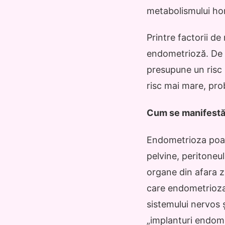
metabolismului hor
Printre factorii de
endometrioză. De 
presupune un risc 
risc mai mare, pro
Cum se manifestă
Endometrioza poate
pelvine, peritoneul
organe din afara zo
care endometrioza p
sistemului nervos ș
„implanturi endome