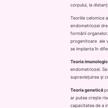
corpului, la dista
Teoriile celomice 
endometriozei drep
formării organelor.
progenitoare ale v
se implanta în dife
Teoria imunologi
endometriozei. Se 
supraviețuirea și c
Teoria genetică
p
ar putea crește ri
capacitatea de a in