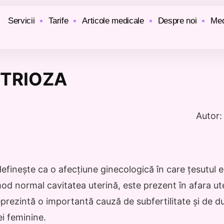
Servicii
Tarife
Articole medicale
Despre noi
Med
TRIOZA
Autor:
finește ca o afecțiune ginecologică în care țesutul e
d normal cavitatea uterină, este prezent în afara uter
eprezintă o importantă cauză de subfertilitate și de d
ei feminine.