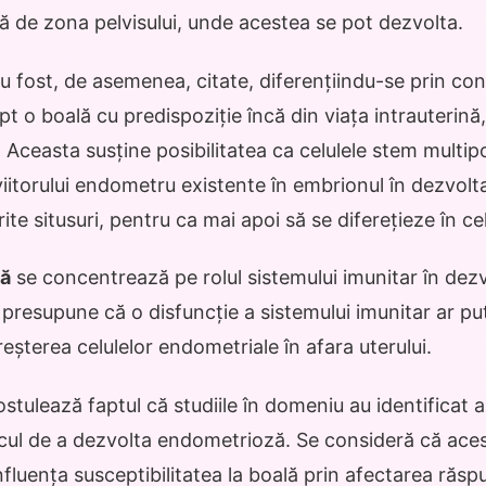
nță de zona pelvisului, unde acestea se pot dezvolta.
au fost, de asemenea, citate, diferențiindu-se prin co
t o boală cu predispoziție încă din viața intrauterin
 Aceasta susține posibilitatea ca celulele stem multipo
iitorului endometru existente în embrionul în dezvolta
rite situsuri, pentru ca mai apoi să se diferețieze în c
că
se concentrează pe rolul sistemului imunitar în dez
presupune că o disfuncție a sistemului imunitar ar p
reșterea celulelor endometriale în afara uterului.
ostulează faptul că studiile în domeniu au identificat
scul de a dezvolta endometrioză. Se consideră că ace
fluența susceptibilitatea la boală prin afectarea răsp