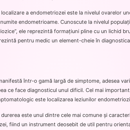
localizare a endometriozei este la nivelul ovarelor 
e, numite endometrioame. Cunoscute la nivelul populați
ozice”, ele reprezintă formațiuni pline cu un lichid br
prezintă pentru medic un element-cheie în diagnostic
anifestă într-o gamă largă de simptome, adesea varii
eea ce face diagnosticul unul dificil. Cel mai importan
ptomatologic este localizarea leziunilor endometrioz
durerea este unul dintre cele mai comune și caracte
ei, fiind un instrument deosebit de util pentru orient