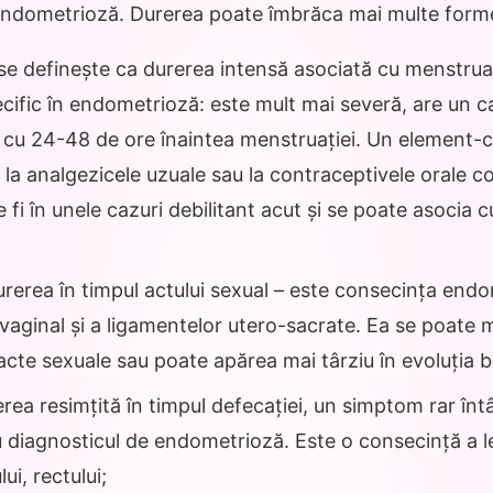
ndometrioză. Durerea poate îmbrăca mai multe forme c
se definește ca durerea intensă asociată cu menstrua
cific în endometrioză: este mult mai severă, are un c
ă cu 24-48 de ore înaintea menstruației. Un element-c
la analgezicele uzuale sau la contraceptivele orale 
fi în unele cazuri debilitant acut și se poate asocia c
urerea în timpul actului sexual – este consecința endo
i vaginal și a ligamentelor utero-sacrate. Ea se poate 
acte sexuale sau poate apărea mai târziu în evoluția bo
rea resimțită în timpul defecației, un simptom rar întâ
 diagnosticul de endometrioză. Este o consecință a le
lui, rectului;