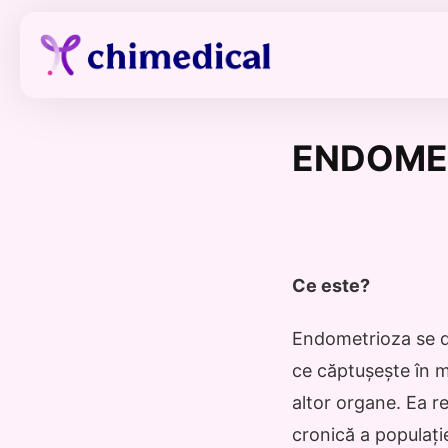
ENDOME
Ce este?
Endometrioza se de
ce căptușește în mo
altor organe. Ea r
cronică a populați