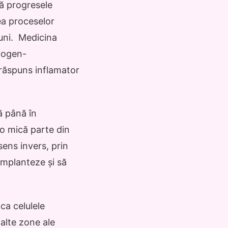
ă progresele
ea proceselor
iuni. Medicina
rogen-
răspuns inflamator
ă până în
 o mică parte din
ens invers, prin
implanteze și să
ca celulele
 alte zone ale