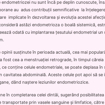
 endometriozei nu sunt încă pe deplin cunoscute, îns
orane au adus contribuții semnificative la înțeleger
are implicate în dezvoltarea și evoluția acestei afecț
consideră astăzi endometrioza o boală sistemică, est
eează odată cu implantarea țesutului endometrial un 
sm.
e opinii susținute în perioada actuală, cea mai popular
 fost cea a menstruației retrograde, în timpul căreia
 ce conține celule endometriale, se poate deplasa în s
în cavitatea abdominală. Aceste celule pot apoi să se 
gane, dând naștere leziunilor endometriozice.
ne în completarea celei dintâi, sugerând posibilitatea 
 transportate prin vasele sanguine și limfatice, către