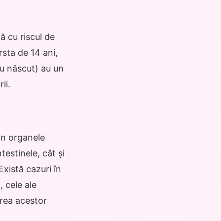
ă cu riscul de
sta de 14 ani,
u născut) au un
ii.
in organele
testinele, cât și
Există cazuri în
, cele ale
area acestor