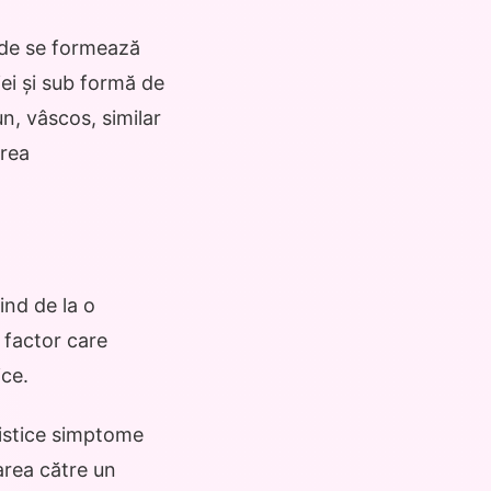
unde se formează
ei și sub formă de
un, vâscos, similar
area
nd de la o
t factor care
ice.
ristice simptome
area către un