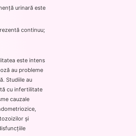
inență urinară este
 prezentă continuu;
itatea este intens
rioză au probleme
ă. Studiile au
 cu infertilitate
sme cauzale
endometriozice,
ozoizilor și
isfuncțiile