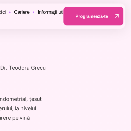
ici
Cariere
Informații utile
Programează-te
Programează-te
 Dr. Teodora Grecu
ndometrial, țesut
ului, la nivelul
urere pelvină