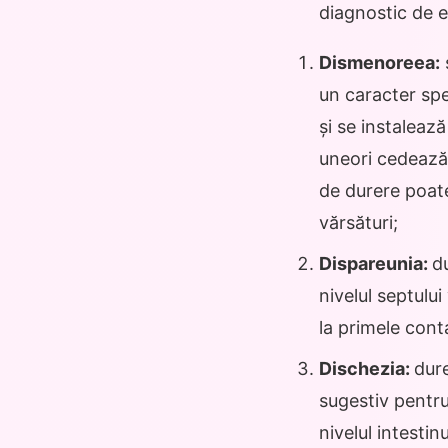
diagnostic de e
Dismenoreea:
un caracter spe
și se instaleaz
uneori cedează 
de durere poate 
vărsături;
Dispareunia:
d
nivelul septulu
la primele cont
Dischezia:
dure
sugestiv pentru
nivelul intestinu