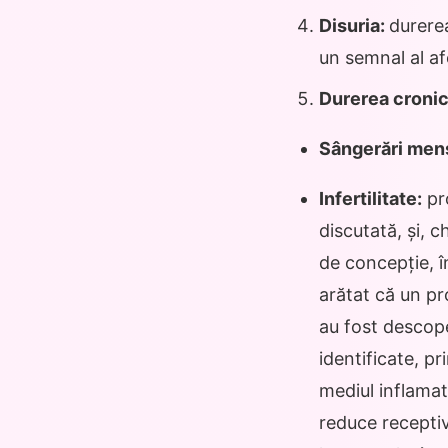
Disuria:
durerea
un semnal al af
Durerea cronic
Sângerări men
Infertilitate:
pro
discutată, și, 
de concepție, î
arătat că un pr
au fost descop
identificate, p
mediul inflamat
reduce receptiv