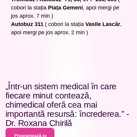
cobori la stația
Piața Gemeni
, apoi mergi pe
jos aprox. 7 min )
Autobuz 311
( cobori la stația
Vasile Lascăr
,
apoi mergi pe jos aprox. 2 min )
„Într-un sistem medical în care
Pa
fiecare minut contează,
chimedical oferă cea mai
Gi
importantă resursă: încrederea.” -
Ob
Dr. Roxana Chirilă
En
Programează-te