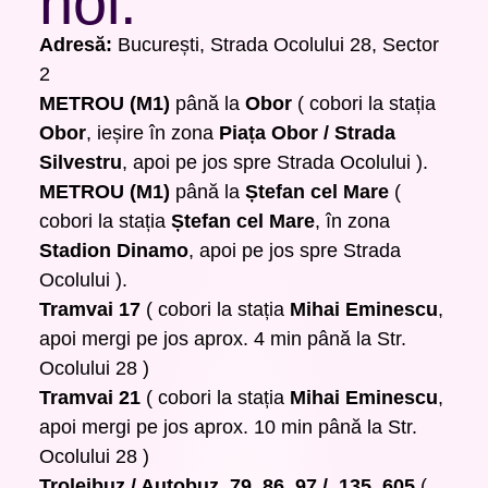
noi:
Adresă:
București, Strada Ocolului 28, Sector
2
METROU (M1)
până la
Obor
( cobori la stația
Obor
, ieșire în zona
Piața Obor / Strada
Silvestru
, apoi pe jos spre Strada Ocolului ).
METROU (M1)
până la
Ștefan cel Mare
(
cobori la stația
Ștefan cel Mare
, în zona
Stadion Dinamo
, apoi pe jos spre Strada
Ocolului ).
Tramvai 17
( cobori la stația
Mihai Eminescu
,
apoi mergi pe jos aprox. 4 min până la Str.
Ocolului 28 )
Tramvai 21
( cobori la stația
Mihai Eminescu
,
apoi mergi pe jos aprox. 10 min până la Str.
Ocolului 28 )
Troleibuz / Autobuz 79, 86, 97 / 135, 605
(