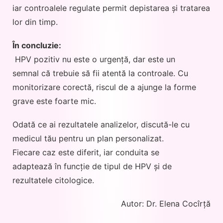
iar controalele regulate permit depistarea și tratarea
lor din timp.
În concluzie:
Pa
HPV pozitiv nu este o urgență, dar este un
Gi
semnal că trebuie să fii atentă la controale. Cu
monitorizare corectă, riscul de a ajunge la forme
Ob
grave este foarte mic.
En
Odată ce ai rezultatele analizelor, discută-le cu
medicul tău pentru un plan personalizat.
Pr
Fiecare caz este diferit, iar conduita se
Co
adaptează în funcție de tipul de HPV și de
rezultatele citologice.
Autor: Dr. Elena Cocîrță