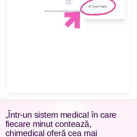
En
Pr
Co
„Într-un sistem medical în care
fiecare minut contează,
chimedical oferă cea mai