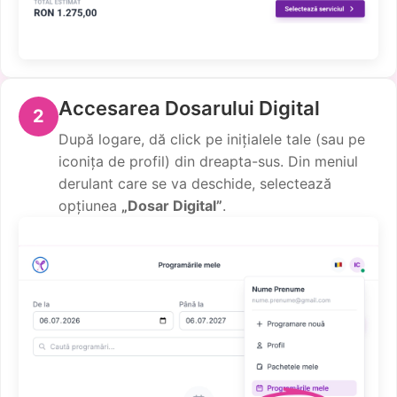
Accesarea Dosarului Digital
2
După logare, dă click pe inițialele tale (sau pe
iconița de profil) din dreapta-sus. Din meniul
derulant care se va deschide, selectează
opțiunea
„Dosar Digital”
.
Pa
Gi
Ob