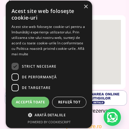
Joi: 09:00 – 14:00 / 14:30-18:00
×
Vineri: 08:00 – 14:00 / 14:30-17:00
Acest site web folosește
cookie-uri
Acest site web folosește cookie-uri pentru a
îmbunătăți experiența utilizatorului. Prin
utilizarea site-ului nostru web, sunteți de
acord cu toate cookie-urile în conformitate
cu Politica noastră privind cookie-urile.
Află
mai multe
STRICT NECESARE
DE PERFORMANȚĂ
DE TARGETARE
ACCEPTĂ TOATE
REFUZĂ TOT
chimedical
2026 Toate drepturile rezervate.
INFO
ARATĂ DETALIILE
Tarif
POWERED BY COOKIESCRIPT
Site realizat de
optimsoftware.ro
Artic