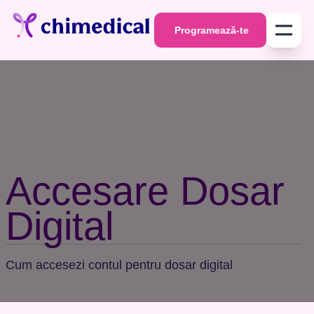
Programează-te
Programează-te
Accesare Dosar
Digital
Cum accesezi contul pentru dosar digital