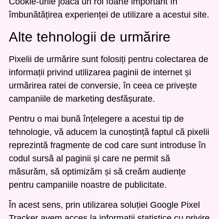
Cookie-urile joacă un rol foarte important în
îmbunătățirea experienței de utilizare a acestui site.
Alte tehnologii de urmărire
Pixelii de urmărire sunt folosiți pentru colectarea de
informații privind utilizarea paginii de internet și
urmărirea ratei de conversie, în ceea ce privește
campaniile de marketing desfășurate.
Pentru o mai bună înțelegere a acestui tip de
tehnologie, vă aducem la cunoștință faptul că pixelii
reprezintă fragmente de cod care sunt introduse în
codul sursă al paginii și care ne permit să
măsurăm, să optimizăm și să creăm audiențe
pentru campaniile noastre de publicitate.
În acest sens, prin utilizarea soluției Google Pixel
Tracker avem acces la informații statistice cu privire