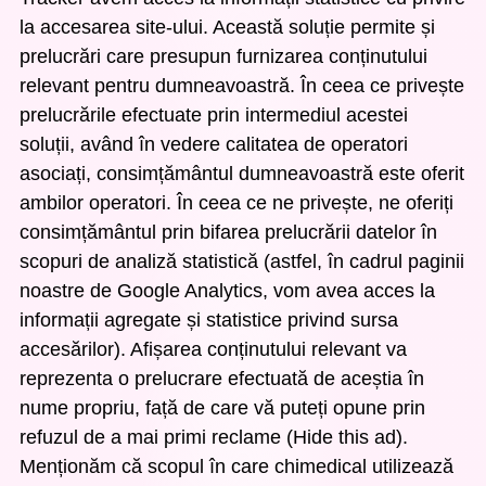
la accesarea site-ului. Această soluție permite și
prelucrări care presupun furnizarea conținutului
relevant pentru dumneavoastră. În ceea ce privește
prelucrările efectuate prin intermediul acestei
soluții, având în vedere calitatea de operatori
asociați, consimțământul dumneavoastră este oferit
ambilor operatori. În ceea ce ne privește, ne oferiți
consimțământul prin bifarea prelucrării datelor în
scopuri de analiză statistică (astfel, în cadrul paginii
noastre de Google Analytics, vom avea acces la
informații agregate și statistice privind sursa
accesărilor). Afișarea conținutului relevant va
reprezenta o prelucrare efectuată de aceștia în
nume propriu, față de care vă puteți opune prin
refuzul de a mai primi reclame (Hide this ad).
Menționăm că scopul în care chimedical utilizează