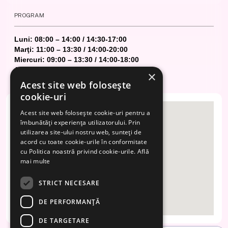
PROGRAM
Luni: 08:00 – 14:00 / 14:30-17:00
Marţi: 11:00 – 13:30 / 14:00-20:00
Miercuri: 09:00 – 13:30 / 14:00-18:00
Joi: 09:00 – 14:00 / 14:30-18:00
×
Vineri: 08:00 – 14:00 / 14:30-17:00
Acest site web folosește
cookie-uri
Acest site web folosește cookie-uri pentru a
îmbunătăți experiența utilizatorului. Prin
utilizarea site-ului nostru web, sunteți de
acord cu toate cookie-urile în conformitate
cu Politica noastră privind cookie-urile.
Află
mai multe
STRICT NECESARE
DE PERFORMANȚĂ
DE TARGETARE