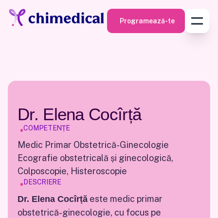
Programează-te
Programează-te
Dr. Elena Cocîrță
•
COMPETENȚE
Medic Primar Obstetrică-Ginecologie
Ecografie obstetricală și ginecologică,
Colposcopie, Histeroscopie
•
DESCRIERE
este medic primar
Dr. Elena Cocîrță
obstetrică-ginecologie, cu focus pe