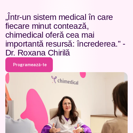
„Într-un sistem medical în care
fiecare minut contează,
chimedical oferă cea mai
importantă resursă: încrederea.” -
Dr. Roxana Chirilă
Pa
Programează-te
Gi
Programează-te
Ob
En
Pr
Co